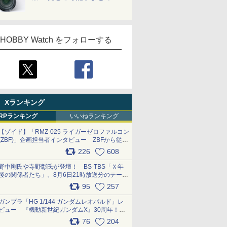
HOBBY Watch をフォローする
Xランキング
RPランキング
いいねランキング
【ゾイド】「RMZ-025 ライガーゼロファルコン
(ZBF)」企画担当者インタビュー ZBFから従来
デザインまで再現可能なボリューム満点のキッ
226
608
ト pic.x.com/6zOqQAQKkX
野中剛氏や寺野彰氏が登壇！ BS-TBS「Ｘ年
後の関係者たち」、8月6日21時放送分のテーマ
は「超合金」！ pic.x.com/uWyt1uyuFm
95
257
ガンプラ「HG 1/144 ガンダムレオパルド」レ
ビュー 『機動新世紀ガンダムX』30周年！イ
ンナーアームガトリングの変形機構まで再現し
76
204
最新フォーマットでキット化！