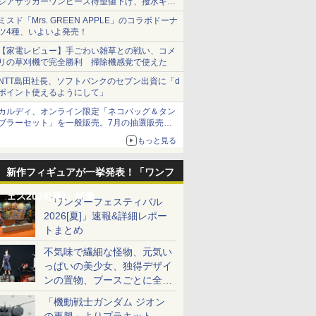
シアサッカーワンピース待望値下げ、撥水ギア
ショーツは1990円に
ミスド「Mrs. GREEN APPLE」のコラボドーナ
ツ4種、いよいよ発売！
【家電レビュー】手ごわい雑草との戦い、コメ
リの草刈機で完全勝利 掃除機感覚で使えた
NTT島田社長、ソフトバンクのセブン出資に「d
ポイント使えるようにして」
カルディ、オンライン限定「ネコバッグ＆タン
ブラーセット」を一般販売。7月の抽選販売の
当選無効分
もっと見る
新作フィギュアが一挙発表！「ワンフ
ェス2026[夏]」特集
「ワンダーフェスティバル
2026[夏]」速報&詳細レポー
トまとめ
不気味で繊細な怪物、元気い
っぱいの美少女、独得デザイ
ンの置物、ブースごとに全く
異なる世界が広がる一般ディ
「機動戦士ガンダム ジオン
ーラーフォトレポート