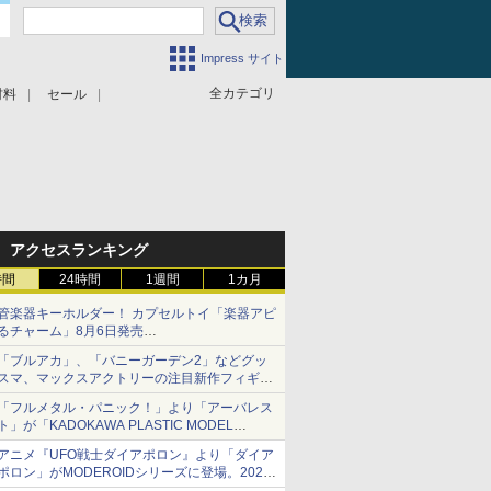
Impress サイト
全カテゴリ
材料
セール
アクセスランキング
時間
24時間
1週間
1カ月
管楽器キーホルダー！ カプセルトイ「楽器アピ
るチャーム」8月6日発売
チューバ、テナサクなど5種各3色
「ブルアカ」、「バニーガーデン2」などグッ
スマ、マックスアクトリーの注目新作フィギュ
アが展示【ホビーメーカー合同展示会】
「フルメタル・パニック！」より「アーバレス
ト」が「KADOKAWA PLASTIC MODEL
SERIES」から1/48スケールで登場！
アニメ『UFO戦士ダイアポロン』より「ダイア
ポロン」がMODEROIDシリーズに登場。2027
年2月に発売