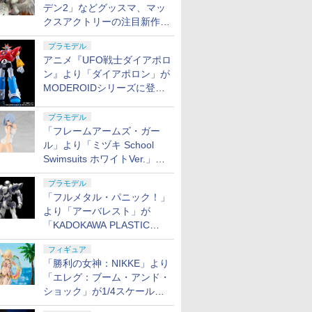
デン2」などグッスマ、マッ
クスアクトリーの注目新作フ
ィギュアが展示【ホビーメー
プラモデル
カー合同展示会】
アニメ『UFO戦士ダイアポロ
ン』より「ダイアポロン」が
MODEROIDシリーズに登
場。2027年2月に発売
プラモデル
「フレームアームズ・ガー
ル」より「ミヅキ School
Swimsuits ホワイトVer.」が8
月10日から予約開始決定！
プラモデル
「フルメタル・パニック！」
より「アーバレスト」が
「KADOKAWA PLASTIC
MODEL SERIES」から1/48
フィギュア
スケールで登場！
「勝利の女神：NIKKE」より
「エレグ：ブーム・アンド・
ショック」が1/4スケールで
フィギュア化！