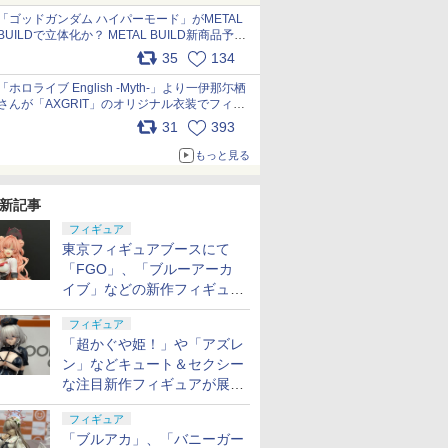
pic.x.com/nszPIDTpbg
「ゴッドガンダム ハイパーモード」がMETAL
BUILDで立体化か？ METAL BUILD新商品予告
が公開 pic.x.com/HIcLLIM3ar
35
134
「ホロライブ English -Myth-」より一伊那尓栖
さんが「AXGRIT」のオリジナル衣装でフィギ
ュア化 pic.x.com/YMGhdIAzNa
31
393
もっと見る
新記事
フィギュア
東京フィギュアブースにて
「FGO」、「ブルーアーカ
イブ」などの新作フィギュア
が展示【ホビーメーカー合同
フィギュア
展示会】
「超かぐや姫！」や「アズレ
ン」などキュート＆セクシー
な注目新作フィギュアが展示
【ホビーメーカー合同展示
フィギュア
会】
「ブルアカ」、「バニーガー