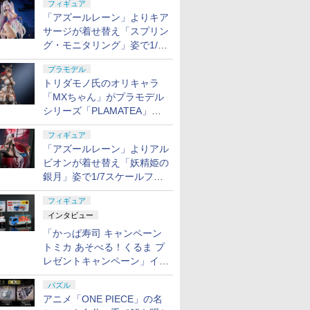
フィギュア
「アズールレーン」よりキア
サージが着せ替え「スプリン
グ・モニタリング」姿で1/6
スケールフィギュア化！
プラモデル
トリダモノ氏のオリキャラ
「MXちゃん」がプラモデル
シリーズ「PLAMATEA」で
登場！ 2027年1月発売予定
フィギュア
「アズールレーン」よりアル
ビオンが着せ替え「妖精姫の
銀月」姿で1/7スケールフィ
ギュア化！
フィギュア
インタビュー
「かっぱ寿司 キャンペーン
トミカ あそべる！くるま プ
レゼントキャンペーン」イン
タビュー
パズル
アニメ「ONE PIECE」の名