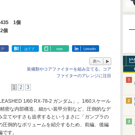
35 1個
2個
ェア
はてブ
note
LinkedIn
次へ
装備類やコアファイターを組み立てる。コア
ファイターのアレンジに注目
1
2
3
HED 1/60 RX-78-2 ガンダム」。1/60スケール
、精密な内部構造、細かい装甲分割など、圧倒的なデ
み立てやすさも追求するというまさに「ガンプラの
の圧倒的なボリュームを紹介するため、前編、後編
編です。