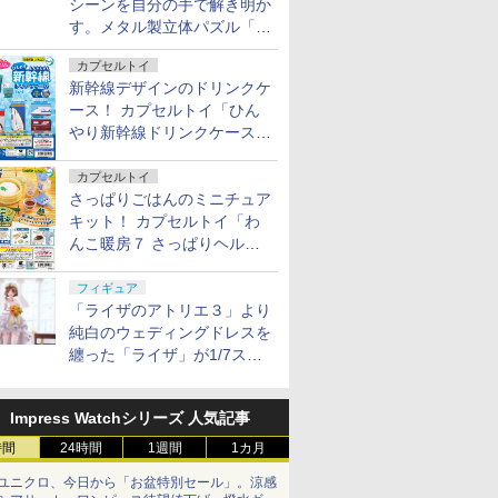
シーンを自分の手で解き明か
す。メタル製立体パズル「は
ずる ONE PIECE」シリーズ
カプセルトイ
3種が登場
新幹線デザインのドリンクケ
ース！ カプセルトイ「ひん
やり新幹線ドリンクケース」
8月11日発売
カプセルトイ
さっぱりごはんのミニチュア
キット！ カプセルトイ「わ
んこ暖房７ さっぱりヘルシ
ー料理」8月7日発売
フィギュア
「ライザのアトリエ３」より
純白のウェディングドレスを
纏った「ライザ」が1/7スケ
ールフィギュアで登場！
Impress Watchシリーズ 人気記事
時間
24時間
1週間
1カ月
ユニクロ、今日から「お盆特別セール」。涼感