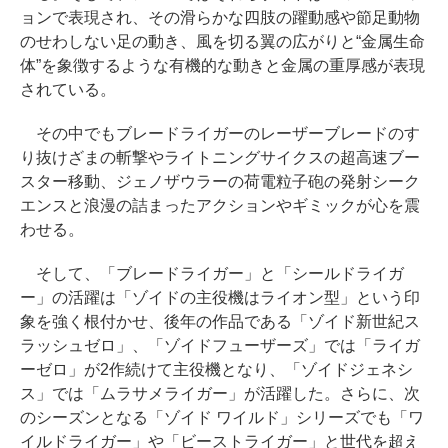
ョンで表現され、その滑らかな四肢の躍動感や節足動物
のせわしない足の動き、風を切る翼の広がりと“金属生命
体”を象徴するような有機的な動きと金属の重厚感が表現
されている。
その中でもブレードライガーのレーザーブレードのす
り抜けざまの斬撃やライトニングサイクスの超高速ブー
スター移動、ジェノザウラーの荷電粒子砲の発射シーク
エンスと浪漫の詰まったアクションやギミックが心を震
わせる。
そして、「ブレードライガー」と「シールドライガ
ー」の活躍は「ゾイドの主役機はライオン型」という印
象を強く根付かせ、後年の作品である「ゾイド新世紀ス
ラッシュゼロ」、「ゾイドフューザーズ」では「ライガ
ーゼロ」が2作続けて主役機となり、「ゾイドジェネシ
ス」では「ムラサメライガー」が活躍した。さらに、次
のシーズンとなる「ゾイド ワイルド」シリーズでも「ワ
イルドライガー」や「ビーストライガー」と世代を超え