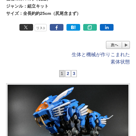
ジャンル：組立キット
サイズ：全長約約25cm（尻尾含まず）
リスト
次へ
生体と機械が作りこまれた
素体状態
1
2
3