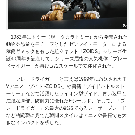
1982年にトミー（現・タカラトミー）から発売された
動物や恐竜をモチーフとしたゼンマイ・モーターによる
稼働ギミックを有した組立キット「ZOIDS」シリーズ生
誕40周年を記念して、シリーズ屈指の人気機体「ブレー
ドライガー」が再び1/72スケールで立体化された。
「ブレードライガー」と言えば1999年に放送されたT
Vアニメ「ゾイド -ZOIDS-」や書籍「ゾイドバトルスト
ーリー」などで活躍したライオン型ゾイド。青い装甲と
屈強な脚部、防御力に優れたEシールド、そして、「ブ
レードライガー」の最大の武器であるレーザーブレード
など格闘戦に秀でた戦闘スタイルはアニメや書籍でも大
きなインパクトを残した。