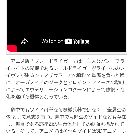
アニメ版「ブレードライガー」は、主人公バン・フラ
イハイトの愛機であるシールドライガーがライバルのレ
イヴンが駆るジェノザウラーとの戦闘で重傷を負った際
に、オーガノイドのジークとヒロイン・フィーネの助け
によってエヴォリューションコクーンによって修復・進
化を遂げた機体となっている。
劇中でもゾイドは単なる機械兵器ではなく、“金属生命
体”として意志を持つ。劇中でも野生のゾイドなども存在
し、舞台である惑星Ziの生命体としての側面も描かれて
いる。そして、アニメではそれらゾイドは3Dアニメーシ