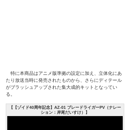
特に本商品はアニメ版準拠の設定に加え、立体化にあ
たり放送当時に発売されたものから、さらにディテール
がブラッシュアップされた集大成的キットとなってい
る。
【【ゾイド40周年記念】AZ-01 ブレードライガーPV（ナレー
ション：岸尾だいすけ）】