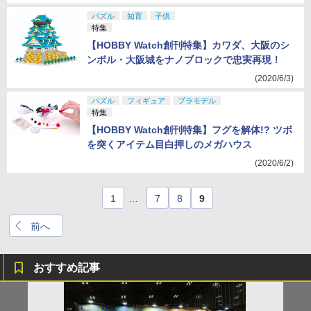
パズル
知育
子供
特集
【HOBBY Watch創刊特集】カワダ、大阪のシ
ンボル・大阪城をナノブロックで忠実再現！
(2020/6/3)
パズル
フィギュア
プラモデル
特集
【HOBBY Watch創刊特集】フグを解体!? ツボ
を突くアイテム目白押しのメガハウス
(2020/6/2)
1
…
7
8
9
前へ
おすすめ記事