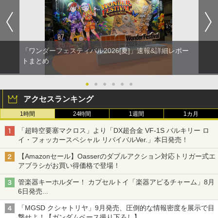
「ワンダーフェスティバル2026[夏]」速報&詳細レポー
トまとめ
●
●
●
●
●
●
アクセスランキング
1時間
24時間
1週間
1カ月
「超時空要塞マクロス」より「DX超合金 VF-1S バルキリー ロ
イ・フォッカースペシャル リバイバルVer.」本日発売！
【Amazonセール】Oasserのダブルアクション対応トリガー式エ
アブラシがお買い得価格で登場！
管楽器キーホルダー！ カプセルトイ「楽器アピるチャーム」8月
6日発売
チューバ、テナサクなど5種各3色
「MGSD クシャトリヤ」9月発売、圧倒的な情報密度を展示で目
撃せよ！【ガンダムベース撮り下ろし】