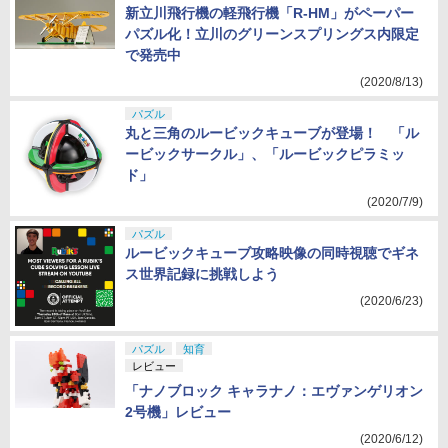
新立川飛行機の軽飛行機「R-HM」がペーパー
パズル化！立川のグリーンスプリングス内限定
で発売中
(2020/8/13)
パズル
丸と三角のルービックキューブが登場！ 「ル
ービックサークル」、「ルービックピラミッ
ド」
(2020/7/9)
パズル
ルービックキューブ攻略映像の同時視聴でギネ
ス世界記録に挑戦しよう
(2020/6/23)
パズル
知育
レビュー
「ナノブロック キャラナノ：エヴァンゲリオン
2号機」レビュー
(2020/6/12)