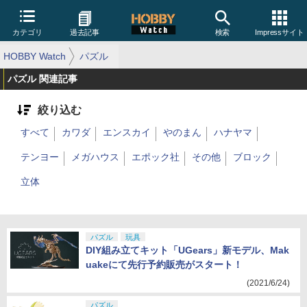
カテゴリ
過去記事
検索
Impressサイト
HOBBY Watch
パズル
パズル 関連記事
絞り込む
すべて
カワダ
エンスカイ
やのまん
ハナヤマ
テンヨー
メガハウス
エポック社
その他
ブロック
立体
パズル
玩具
DIY組み立てキット「UGears」新モデル、Mak
uakeにて先行予約販売がスタート！
(2021/6/24)
パズル