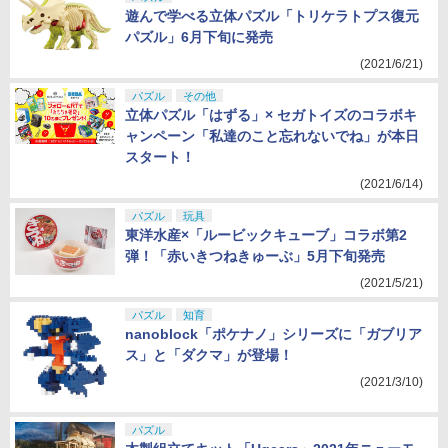
遊んで学べる立体パズル「トリケラトプス復元
パズル」6月下旬に発売
(2021/6/21)
パズル
その他
立体パズル「はずる」× セガトイズのコラボキ
ャンペーン「私達のこと忘れないでね」が本日
スタート！
(2021/6/14)
パズル
玩具
東洋水産×「ルービックキューブ」コラボ第2
弾！「赤いきつねきゅーぶ」5月下旬発売
(2021/5/21)
パズル
知育
nanoblock「ポケナノ」シリーズに「ガブリア
ス」と「ダクマ」が登場！
(2021/3/10)
パズル