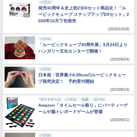
パズル
発売40周年＆史上初のDXセット商品化！「ル
ービックキューブ ステップアップDXセット」2
020年10月下旬発売
(2020/10/28)
パズル
「ルービックキューブ40周年展」9月24日より
ハンガリー文化センターで開催！
(2020/9/24)
パズル
日本発・世界最小0.99cmのルービックキュー
ブ発売決定！ 予約受付開始
(2020/9/23)
ボードゲーム
パズル
玩具
セール
Amazon「タイムセール祭り」にパーティーゲ
ームや脳トレボードゲームが登場
(2020/9/21)
パズル