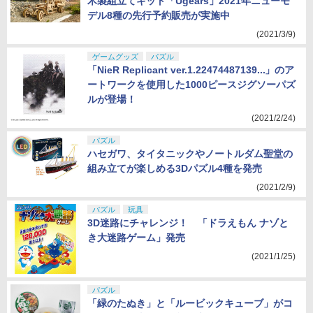
木製組立てキット「Ugears」2021年ニューモ
デル8種の先行予約販売が実施中
(2021/3/9)
ゲームグッズ
パズル
「NieR Replicant ver.1.22474487139...」のア
ートワークを使用した1000ピースジグソーパズ
ルが登場！
(2021/2/24)
パズル
ハセガワ、タイタニックやノートルダム聖堂の
組み立てが楽しめる3Dパズル4種を発売
(2021/2/9)
パズル
玩具
3D迷路にチャレンジ！ 「ドラえもん ナゾと
き大迷路ゲーム」発売
(2021/1/25)
パズル
「緑のたぬき」と「ルービックキューブ」がコ