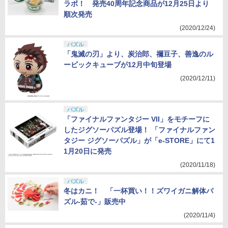
ラボ！ 発売40周年記念商品が12月25日より
順次発売
(2020/12/24)
パズル
「鬼滅の刃」より、炭治郎、禰豆子、善逸のル
ービックキューブが12月中旬登場
(2020/12/11)
パズル
「ファイナルファンタジー VII」をモチーフに
したジグソーパズル登場！ 「ファイナルファン
タジー ジグソーパズル」が「e-STORE」にて1
1月20日に発売
(2020/11/18)
パズル
冬はカニ！ 「一杯買い！！ズワイガニ解体パ
ズル-茹で-」販売中
(2020/11/4)