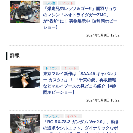
その他
イベント
「爆走兄弟レッツ＆ゴー!!」鷹羽リョウ
のマシン「ネオトライダガーZMC」
が“香炉”に！ 実物展示中【#静岡ホビー
ショー】
2024年5月9日 12:32
詳報
トイガン
イベント
東京マルイ新作は「SAA.45 キャバルリ
ー カスタム」！ 「千束の銃」再販情報
などマルイブースの見どころ紹介【#静
岡ホビーショー】
2024年5月8日 18:22
プラモデル
イベント
「RG RX-78-2 ガンダム Ver.2.0」、動き
の追求やシルエット、ダイナミックなポ