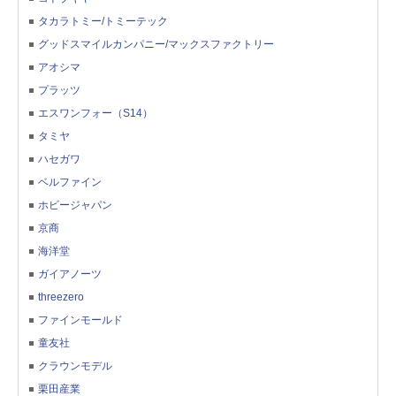
タカラトミー/トミーテック
グッドスマイルカンパニー/マックスファクトリー
アオシマ
プラッツ
エスワンフォー（S14）
タミヤ
ハセガワ
ベルファイン
ホビージャパン
京商
海洋堂
ガイアノーツ
threezero
ファインモールド
童友社
クラウンモデル
栗田産業