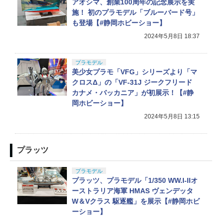
アオシマ、創業100周年の記念展示を実
施！ 初のプラモデル「ブルーバード号」
も登場【#静岡ホビーショー】
2024年5月8日 18:37
プラモデル
美少女プラモ「VFG」シリーズより「マ
クロスΔ」の「VF-31J ジークフリード
カナメ・バッカニア」が初展示！【#静
岡ホビーショー】
2024年5月8日 13:15
プラッツ
プラモデル
プラッツ、プラモデル「1/350 WW.I-IIオ
ーストラリア海軍 HMAS ヴェンデッタ
W＆Vクラス 駆逐艦」を展示【#静岡ホビ
ーショー】