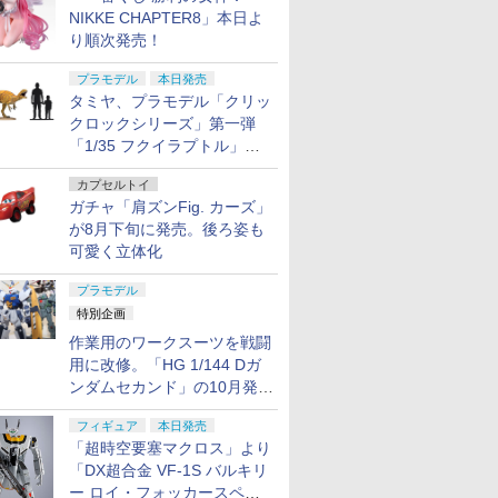
NIKKE CHAPTER8」本日よ
り順次発売！
プラモデル
本日発売
タミヤ、プラモデル「クリッ
クロックシリーズ」第一弾
「1/35 フクイラプトル」本
日発売！
カプセルトイ
ガチャ「肩ズンFig. カーズ」
が8月下旬に発売。後ろ姿も
可愛く立体化
プラモデル
特別企画
作業用のワークスーツを戦闘
用に改修。「HG 1/144 Dガ
ンダムセカンド」の10月発送
分が予約受付中【ガンダムベ
フィギュア
本日発売
ース撮り下ろし】
「超時空要塞マクロス」より
「DX超合金 VF-1S バルキリ
ー ロイ・フォッカースペシ