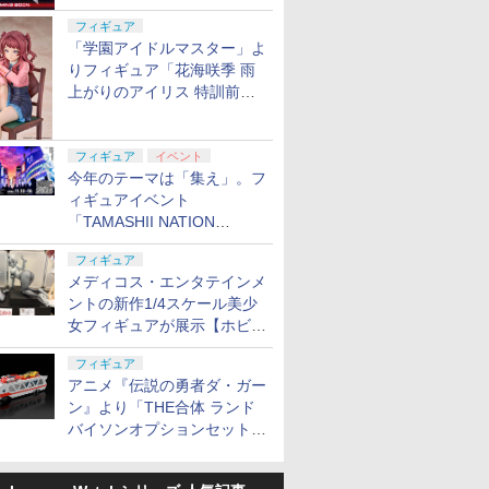
定
フィギュア
「学園アイドルマスター」よ
りフィギュア「花海咲季 雨
上がりのアイリス 特訓前
Ver.」が2027年4月に発売
フィギュア
イベント
今年のテーマは「集え」。フ
ィギュアイベント
「TAMASHII NATION
2026」が11月13日より開催
フィギュア
決定
メディコス・エンタテインメ
ントの新作1/4スケール美少
女フィギュアが展示【ホビー
メーカー合同展示会】
フィギュア
アニメ『伝説の勇者ダ・ガー
ン』より「THE合体 ランド
バイソンオプションセット」
が2027年5月に発売