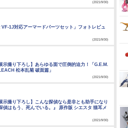
(2021/9/30)
 VF-1J対応アーマードパーツセット」フォトレビュ
(2021/9/30)
展示撮り下ろし】あらゆる面で圧倒的迫力！「G.E.M.
LEACH 松本乱菊 破面篇」
(2021/9/30)
展示撮り下ろし】こんな探偵なら是非とも助手になり
探偵はもう、死んでいる。』 原作版 シエスタ 猫耳メ
(2021/9/30)