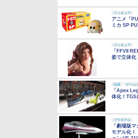
フィギュア
アニメ「PU
ミカ SP P
フィギュア
「FFVII
姿で立体化
玩具
ゲーム
「Apex 
体化！TG
プラモデル
「劇場版マ
モデル化！ 「P