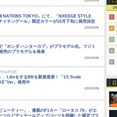
(2021/9/29)
1
II NATIONS TOKYO」にて、「NXEDGE STYLE
IT] ナイチンゲール」限定カラーが10月下旬に発売決定
(2021/9/29)
で「ホンダ ハンターカブ」がプラモデル化。フジミ
月発売のプラモデルを発表
(2021/9/29)
ゲームグッズ
、LikeをするBBを新規造形！「1/1 Scale
IKE”Ver」発売中
(2021/9/29)
ビューティー」、漆黒のF1カー「ロータス 79」がエ
ーツなどディテールアップパーツを同梱した限定プラ