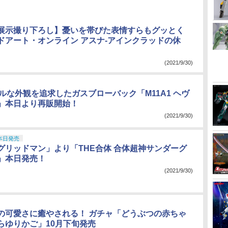
展示撮り下ろし】憂いを帯びた表情すらもグッとく
ドアート・オンライン アスナ-アインクラッドの休
(2021/9/30)
ルな外観を追求したガスブローバック「M11A1 ヘヴ
」本日より再販開始！
(2021/9/30)
本日発売
グリッドマン」より「THE合体 合体超神サンダーグ
」本日発売！
(2021/9/30)
の可愛さに癒やされる！ ガチャ「どうぶつの赤ちゃ
らゆりかご」10月下旬発売