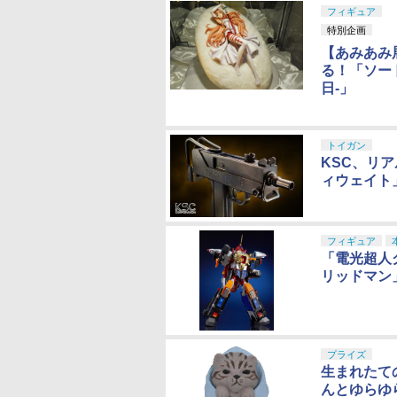
フィギュア
特別企画
【あみあみ
る！「ソー
日-」
トイガン
KSC、リア
ィウェイト
フィギュア
「電光超人
リッドマン
プライズ
生まれたて
んとゆらゆ