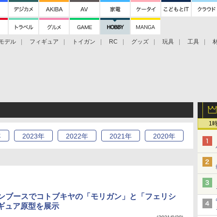
モデル
フィギュア
トイガン
RC
グッズ
玩具
工具
1
年
2023
年
2022
年
2021
年
2020
年
コンブースでコトブキヤの「モリガン」と「フェリシ
ギュア原型を展示