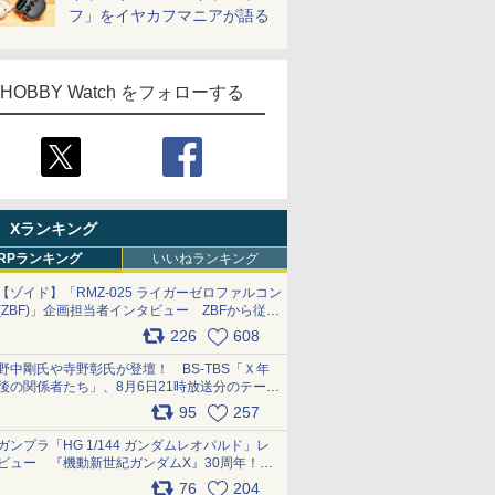
フ」をイヤカフマニアが語る
HOBBY Watch をフォローする
Xランキング
RPランキング
いいねランキング
【ゾイド】「RMZ-025 ライガーゼロファルコン
(ZBF)」企画担当者インタビュー ZBFから従来
デザインまで再現可能なボリューム満点のキッ
226
608
ト pic.x.com/6zOqQAQKkX
野中剛氏や寺野彰氏が登壇！ BS-TBS「Ｘ年
後の関係者たち」、8月6日21時放送分のテーマ
は「超合金」！ pic.x.com/uWyt1uyuFm
95
257
ガンプラ「HG 1/144 ガンダムレオパルド」レ
ビュー 『機動新世紀ガンダムX』30周年！イ
ンナーアームガトリングの変形機構まで再現し
76
204