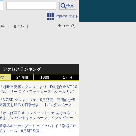
Impress サイト
全カテゴリ
材料
セール
アクセスランキング
時間
24時間
1週間
1カ月
「超時空要塞マクロス」より「DX超合金 VF-1S
バルキリー ロイ・フォッカースペシャル リバイ
バルVer.」本日発売！
「MGSD クシャトリヤ」9月発売、圧倒的な情
報密度を展示で目撃せよ！【ガンダムベース撮
り下ろし】
「かっぱ寿司 キャンペーントミカ あそべる！く
るま プレゼントキャンペーン」インタビュー
子どもが楽しめるかっぱ寿司ならではの体験と
管楽器キーホルダー！ カプセルトイ「楽器アピ
コラボの楽しさを追求
るチャーム」8月6日発売
チューバ、テナサクなど5種各3色