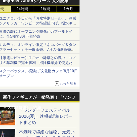
Impress Watchシリーズ 人気記事
時間
24時間
1週間
1カ月
ユニクロ、今日から「お盆特別セール」。涼感
シアサッカーワンピース待望値下げ、撥水ギア
ショーツは1990円に
東映の歴代オープニング映像がカプセルトイ
に。全5種で8月下旬発売
カルディ、オンライン限定「ネコバッグ＆タン
ブラーセット」を一般販売。7月の抽選販売の
当選無効分
【家電レビュー】手ごわい雑草との戦い、コメ
リの草刈機で完全勝利 掃除機感覚で使えた
スターバックス、横浜に“文化財カフェ”8月10日
オープン
もっと見る
新作フィギュアが一挙発表！「ワンフ
ェス2026[夏]」特集
「ワンダーフェスティバル
2026[夏]」速報&詳細レポー
トまとめ
不気味で繊細な怪物、元気い