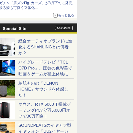
ガチャ「肩ズンFig. カーズ」が8月下旬に発売。
後ろ姿も可愛く立体化
ライトニング・マックィーンやメーターなど4
もっと見る
種がラインナップ
Special Site
総合オーディオブランドに進
化するSHANLINGとは何者
か？
ハイグレードテレビ「TCL
Q7D Pro」。圧巻の色彩美で
映画＆ゲームが極上体験に
鳥肌ものの「DENON
HOME」サウンドを体感し
た！
マウス、RTX 5060 Ti搭載ゲ
ーミングPCが7万5,000円オ
フで30万円台！
SOUNDPEATSのイヤカフ型
イヤフォン「UU2イヤーカ