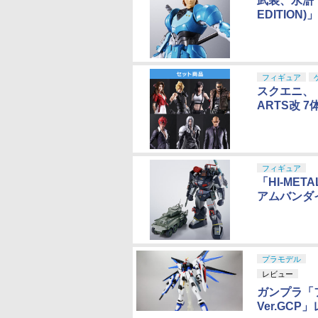
武装、水滸！
EDITIO
フィギュア
スクエニ、「
ARTS改 
フィギュア
「HI-MET
アムバンダ
プラモデル
レビュー
ガンプラ「フ
Ver.GCP