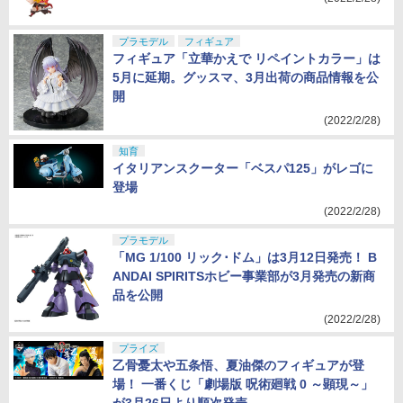
プラモデル
フィギュア
フィギュア「立華かえで リペイントカラー」は
5月に延期。グッスマ、3月出荷の商品情報を公
開
(2022/2/28)
知育
イタリアンスクーター「ベスパ125」がレゴに
登場
(2022/2/28)
プラモデル
「MG 1/100 リック･ドム」は3月12日発売！ B
ANDAI SPIRITSホビー事業部が3月発売の新商
品を公開
(2022/2/28)
プライズ
乙骨憂太や五条悟、夏油傑のフィギュアが登
場！ 一番くじ「劇場版 呪術廻戦 0 ～顕現～」