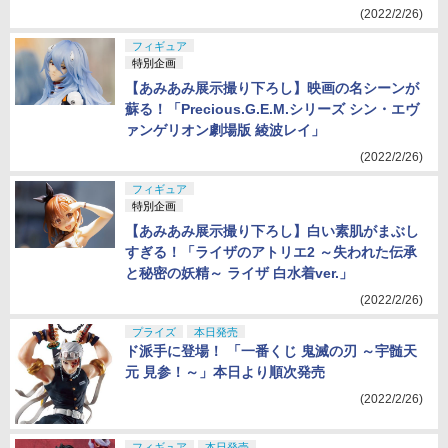
(2022/2/26)
フィギュア
特別企画
【あみあみ展示撮り下ろし】映画の名シーンが
蘇る！「Precious.G.E.M.シリーズ シン・エヴ
ァンゲリオン劇場版 綾波レイ」
(2022/2/26)
フィギュア
特別企画
【あみあみ展示撮り下ろし】白い素肌がまぶし
すぎる！「ライザのアトリエ2 ～失われた伝承
と秘密の妖精～ ライザ 白水着ver.」
(2022/2/26)
プライズ
本日発売
ド派手に登場！ 「一番くじ 鬼滅の刃 ～宇髄天
元 見参！～」本日より順次発売
(2022/2/26)
フィギュア
本日発売