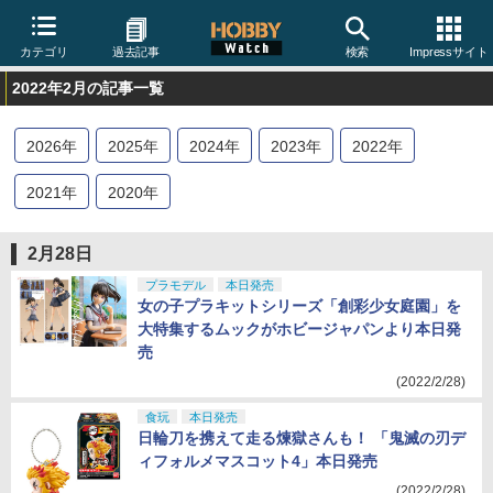
カテゴリ
過去記事
検索
Impressサイト
2022年2月の記事一覧
2026
年
2025
年
2024
年
2023
年
2022
年
2021
年
2020
年
2月28日
プラモデル
本日発売
女の子プラキットシリーズ「創彩少女庭園」を
大特集するムックがホビージャパンより本日発
売
(2022/2/28)
食玩
本日発売
日輪刀を携えて走る煉獄さんも！ 「鬼滅の刃デ
ィフォルメマスコット4」本日発売
(2022/2/28)