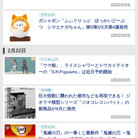
(2022/2/23)
プライズ
ガシャポン「ふぃぐりっぷ ほっかいどーぶ
つ シマエナガちゃん」第5弾が2月第4週発売
(2022/2/23)
2月22日
フィギュア
「ウマ娘」、ライスシャワーとトウカイテイオ
ーの「S.H.Figuarts」は近日予約開始
(2022/2/22)
その他
巨大怪獣に襲われた都市などを再現できる！ ジ
オラマ模型シリーズ「ジオコレコンバット」の
新商品が4月に発売
(2022/2/22)
プライズ
「鬼滅の刃」の一番くじ最新作「鬼滅の刃 ～鬼