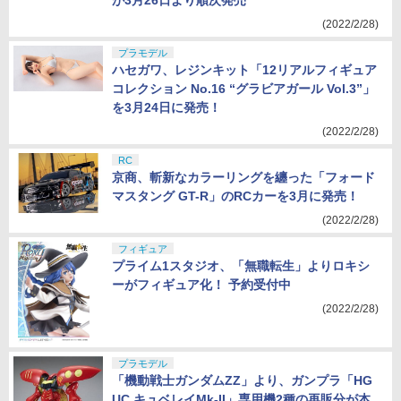
が3月26日より順次発売
(2022/2/28)
プラモデル
ハセガワ、レジンキット「12リアルフィギュア
コレクション No.16 “グラビアガール Vol.3”」
を3月24日に発売！
(2022/2/28)
RC
京商、斬新なカラーリングを纏った「フォード
マスタング GT-R」のRCカーを3月に発売！
(2022/2/28)
フィギュア
プライム1スタジオ、「無職転生」よりロキシ
ーがフィギュア化！ 予約受付中
(2022/2/28)
プラモデル
「機動戦士ガンダムZZ」より、ガンプラ「HG
UC キュベレイMk-II」専用機2種の再販分が本