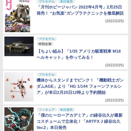
プラモデル
本日発売
「月刊ホビージャパン 2022年4月号」2月25日
発売！ “お気楽”ガンプラテクニックを徹底解説
(2022/2/25)
プラモデル
特別企画
【ちょい組み】「1/35 アメリカ駆逐戦車 M18
ヘルキャット」を作ってみる！
(2022/2/25)
プラモデル
機体からスタンドまでピンク！ 「機動戦士ガン
ダムAGE」より「HG 1/144 フォーンファルシ
ア」が本日2月25日12時より予約開始
(2022/2/25)
フィギュア
本日発売
「僕のヒーローアカデミア」の緑谷出久が最新
コスチュームで立体化！「ARTFX J 緑谷出久
Ver.2」本日発売