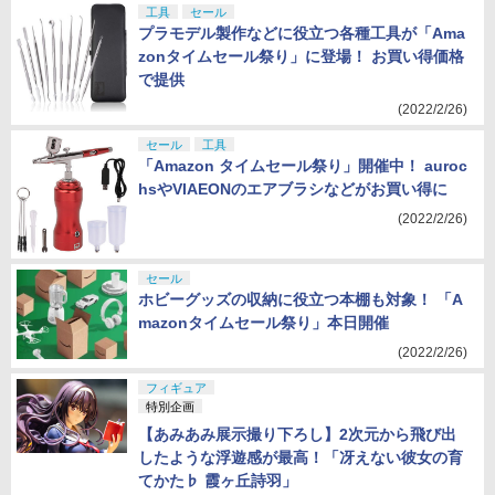
工具
セール
プラモデル製作などに役立つ各種工具が「Ama
zonタイムセール祭り」に登場！ お買い得価格
で提供
(2022/2/26)
セール
工具
「Amazon タイムセール祭り」開催中！ auroc
hsやVIAEONのエアブラシなどがお買い得に
(2022/2/26)
セール
ホビーグッズの収納に役立つ本棚も対象！ 「A
mazonタイムセール祭り」本日開催
(2022/2/26)
フィギュア
特別企画
【あみあみ展示撮り下ろし】2次元から飛び出
したような浮遊感が最高！「冴えない彼女の育
てかた♭ 霞ヶ丘詩羽」