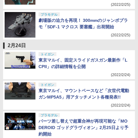
(2022/2/25)
プラモデル
劇場版の迫力を再現！ 300mmのジャンボプラ
モ「SDF-1 マクロス 要塞艦」出荷開始
(2022/2/25)
2月24日
トイガン
東京マルイ、固定スライドガスガン最新作「L
CPII」の詳細情報を公開
(2022/2/24)
トイガン
東京マルイ、マウントベースなど「次世代電動
ガンMP5A5」用アタッチメント各種発表!!
(2022/2/24)
プラモデル
パーツ差し替えで超重合神が再現可能な「MO
DEROID ゴッドグラヴィオン」2月25日より予
約開始