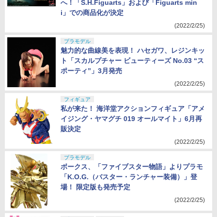
へ！「S.H.Figuarts」および「Figuarts min
i」での商品化が決定
(2022/2/25)
プラモデル
魅力的な曲線美を表現！ ハセガワ、レジンキッ
ト「スカルプチャー ビューティーズ No.03 “ス
ポーティ”」3月発売
(2022/2/25)
フィギュア
私が来た！ 海洋堂アクションフィギュア「アメ
イジング・ヤマグチ 019 オールマイト」6月再
販決定
(2022/2/25)
プラモデル
ボークス、「ファイブスター物語」よりプラモ
「K.O.G.（バスター・ランチャー装備）」登
場！ 限定版も発売予定
(2022/2/25)