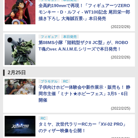
全高約190mmで再現！「フィギュアーツZERO
モンキー・D・ルフィ - WT100記念 尾田栄一郎
描き下ろし 大海賊百景-」本日発売
(2022/2/26)
フィギュア
本日発売
第08MS小隊「陸戦型ザクII JC型」が、ROBO
T魂のver. A.N.I.M.E.シリーズで本日発売！
(2022/2/26)
2月25日
プラモデル
RC
子供向けホビー体験会や新作展示・販売も！ 静
岡市主催「ミナト★ホビーフェス」3月5・6日
開催
(2022/2/25)
RC
タミヤ、次世代ラリーRCカー「XV-02 PRO」
のティザー映像を公開！