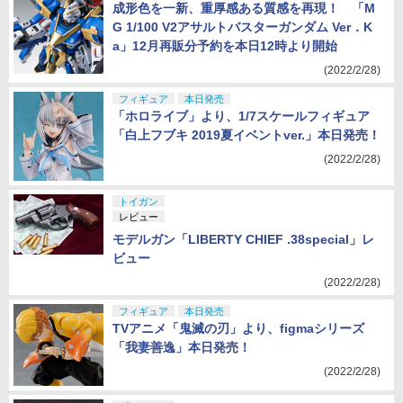
成形色を一新、重厚感ある質感を再現！ 「M
G 1/100 V2アサルトバスターガンダム Ver．K
a」12月再販分予約を本日12時より開始
(2022/2/28)
フィギュア
本日発売
「ホロライブ」より、1/7スケールフィギュア
「白上フブキ 2019夏イベントver.」本日発売！
(2022/2/28)
トイガン
レビュー
モデルガン「LIBERTY CHIEF .38special」レ
ビュー
(2022/2/28)
フィギュア
本日発売
TVアニメ「鬼滅の刃」より、figmaシリーズ
「我妻善逸」本日発売！
(2022/2/28)