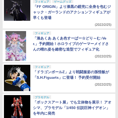
フィギュア
ゲームグッズ
「FF ORIGIN」より漆黒の鎧兜に全身を包むジ
ャック・ガーランドのアクションフィギュアが
早くも登場
(2022/2/25)
フィギュア
「湊あくあ あくあ色すーぱー☆どり～む♪Ve
r.」予約開始！ホロライブのゲーマーメイドさ
んの晴れ姿を緻密な造型でフィギュア化
(2022/2/25)
フィギュア
「ドラゴンボールZ」より戦闘服姿の孫悟飯が
「S.H.Figuarts」に登場！ 予約受付開始
(2022/2/25)
プラモデル
「ボックスアート展」でも立体物を展示！ アオ
シマ、プラモデル「1/450 伝説巨神イデオン」
を年内に発売