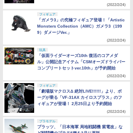
(2022/2/24)
フィギュア
「ガメラ3」の究極フィギュア登場！「Artistic
Monsters Collection（AMC）ガメラ3（199
9）ダメージVer.」
(2022/2/24)
玩具
「仮面ライダーオーズ10th 復活のコアメダ
ル」公開記念アイテム「CSMオーズドライバー
コンプリートセットver.10th」が予約開始
(2022/2/24)
フィギュア
「劇場版マクロスΔ 絶対LIVE!!!!!!」より、ボ
ーグが乗る「VF-31AX カイロスプラス」のフ
ィギュアが登場！ 2月25日より予約開始
(2022/2/24)
プラモデル
プラッツ、「日本海軍 局地戦闘機 紫電改」な