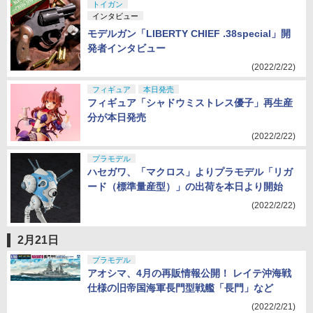
トイガン
インタビュー
モデルガン「LIBERTY CHIEF .38special」開
発者インタビュー
(2022/2/22)
フィギュア
本日発売
フィギュア「シャドウミストレス優子」再生産
分が本日発売
(2022/2/22)
プラモデル
ハセガワ、「マクロス」よりプラモデル「リガ
ード（標準量産型）」の出荷を本日より開始
(2022/2/22)
2月21日
プラモデル
アオシマ、4月の再販情報公開！ レイテ沖海戦
仕様の旧帝国海軍長門型戦艦「長門」など
(2022/2/21)