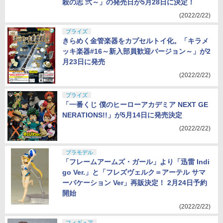
殺の志 弐～」の発売日が5月28日に決定！
(2022/2/22)
プライズ
きらめく金管楽器をカプセルトイ化。「キラメ
ッキ楽器#16～新入部員歓迎バージョン～」が2
月23日に発売
(2022/2/22)
プライズ
「一番くじ 僕のヒーローアカデミア NEXT GE
NERATIONS!!」が5月14日に発売決定
(2022/2/22)
プラモデル
「フレームアームズ・ガール」より「迅雷 Indi
go Ver.」と「フレズヴェルク＝アーテル サマ
ーバケーション Ver」再販決定！ 2月24日予約
開始
(2022/2/22)
フィギュア