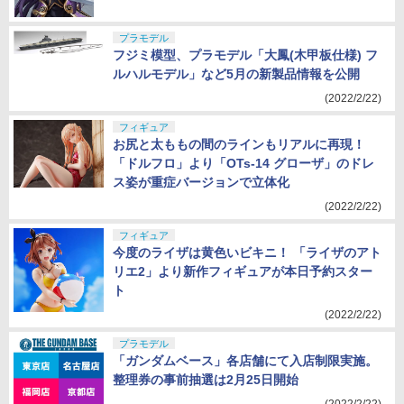
プラモデル
フジミ模型、プラモデル「大鳳(木甲板仕様) フ
ルハルモデル」など5月の新製品情報を公開
(2022/2/22)
フィギュア
お尻と太ももの間のラインもリアルに再現！
「ドルフロ」より「OTs-14 グローザ」のドレ
ス姿が重症バージョンで立体化
(2022/2/22)
フィギュア
今度のライザは黄色いビキニ！ 「ライザのアト
リエ2」より新作フィギュアが本日予約スター
ト
(2022/2/22)
プラモデル
「ガンダムベース」各店舗にて入店制限実施。
整理券の事前抽選は2月25日開始