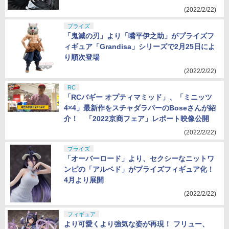
(2022/2/22)
プライズ
「鬼滅の刃」より「嘴平伊之助」がプライズフ
ィギュア「Grandisa」シリーズで2月25日によ
り順次登場
(2022/2/22)
RC
「RCバギー オプティマミッド」、「ミニッツ
4×4」最新作をスチャダラパーのBoseさんが紹
介！ 「2022京商フェア」レポート映像公開
(2022/2/22)
プライズ
「オーバーロード」より、セクシーなニットワ
ンピの「アルベド」がプライズフィギュア化！
4月より展開
(2022/2/22)
フィギュア
より可愛くより強気な姿が再現！ フリュー、