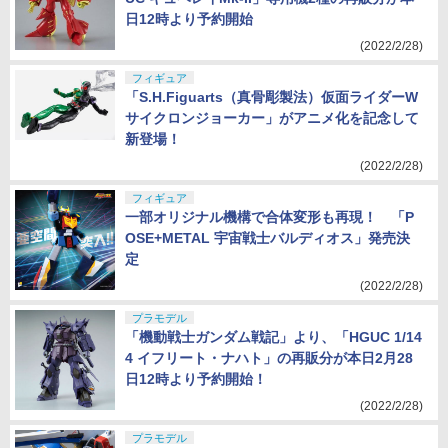
日12時より予約開始
(2022/2/28)
フィギュア
「S.H.Figuarts（真骨彫製法）仮面ライダーW
サイクロンジョーカー」がアニメ化を記念して
新登場！
(2022/2/28)
フィギュア
一部オリジナル機構で合体変形も再現！ 「P
OSE+METAL 宇宙戦士バルディオス」発売決
定
(2022/2/28)
プラモデル
「機動戦士ガンダム戦記」より、「HGUC 1/14
4 イフリート・ナハト」の再販分が本日2月28
日12時より予約開始！
(2022/2/28)
プラモデル