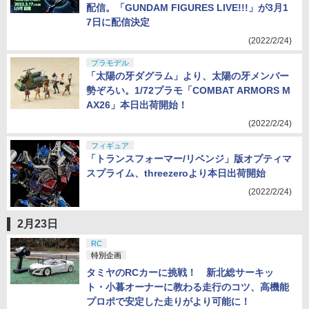
配信。「GUNDAM FIGURES LIVE!!!」が3月1
7日に配信決定
(2022/2/24)
プラモデル
「太陽の牙ダグラム」より、太陽の牙メンバー
勢ぞろい。1/72プラモ「COMBAT ARMORS M
AX26」本日出荷開始！
(2022/2/24)
フィギュア
「トランスフォーマー/リベンジ」版オプティマ
スプライム、threezeroより本日出荷開始
(2022/2/24)
2月23日
RC
特別企画
タミヤのRCカーに挑戦！ 新北総サーキッ
ト・小暮オーナーに教わる走行のコツ、高機能
プロポで安定した走りがより可能に！