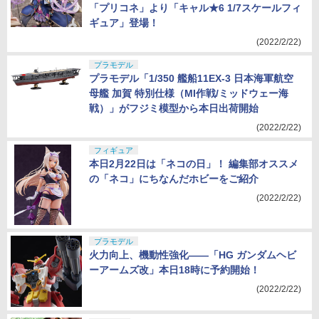
「プリコネ」より「キャル★6 1/7スケールフィ
ギュア」登場！
(2022/2/22)
プラモデル
プラモデル「1/350 艦船11EX-3 日本海軍航空
母艦 加賀 特別仕様（MI作戦/ミッドウェー海
戦）」がフジミ模型から本日出荷開始
(2022/2/22)
フィギュア
本日2月22日は「ネコの日」！ 編集部オススメ
の「ネコ」にちなんだホビーをご紹介
(2022/2/22)
プラモデル
火力向上、機動性強化――「HG ガンダムヘビ
ーアームズ改」本日18時に予約開始！
(2022/2/22)