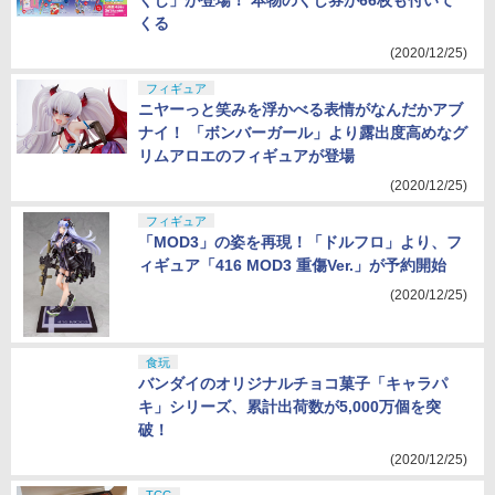
くじ」が登場！ 本物のくじ券が66枚も付いて
くる
(2020/12/25)
フィギュア
ニヤーっと笑みを浮かべる表情がなんだかアブ
ナイ！ 「ボンバーガール」より露出度高めなグ
リムアロエのフィギュアが登場
(2020/12/25)
フィギュア
「MOD3」の姿を再現！「ドルフロ」より、フ
ィギュア「416 MOD3 重傷Ver.」が予約開始
(2020/12/25)
食玩
バンダイのオリジナルチョコ菓子「キャラパ
キ」シリーズ、累計出荷数が5,000万個を突
破！
(2020/12/25)