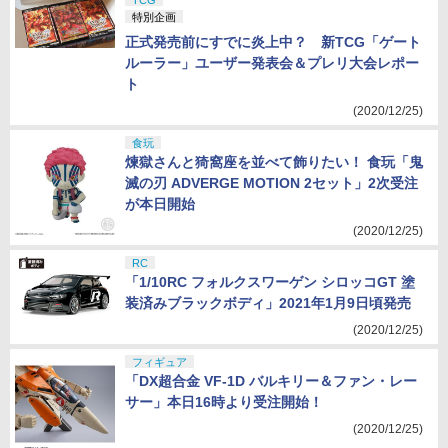
TCG
特別企画
正式発売前にすでに炎上中？ 新TCG「ゲート
ルーラー」ユーザー発表会＆プレリ大会レポー
ト
(2020/12/25)
食玩
煉獄さんと猗窩座を並べて飾りたい！ 食玩「鬼
滅の刃 ADVERGE MOTION 2セット」2次受注
が本日開始
(2020/12/25)
RC
「1/10RC フォルクスワーゲン シロッコGT 塗
装済みブラックボディ」2021年1月9日頃発売
(2020/12/25)
フィギュア
「DX超合金 VF-1D バルキリー＆ファン・レー
サー」本日16時より受注開始！
(2020/12/25)