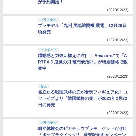
が予約開始！
(2020/12/23)
プラモデル
プラモデル「九州 局地戦闘機 震電」12月26日
頃発売
(2020/12/23)
フィギュア
躍動感と力強い構えに注目！ Amazonにて「A
RTFX J 鬼滅の刃 竈門炭治郎」が特別価格で販
売中
(2020/12/23)
食玩
名立たる戦国武将の兜が食玩フィギュア化！ エ
フトイズより「戦国武将の兜」が2021年2月22
日に発売
(2020/12/23)
プラモデル
組立体験会のピカチュウプラモ、ゲットだぜ!!
「ポケプラクイック!!」発売記念キャンペーン