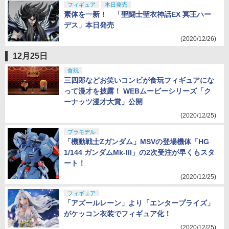
フィギュア
本日発売
素体を一新！ 「聖闘士聖衣神話EX 冥王ハー
デス」本日発売
(2020/12/26)
12月25日
食玩
三四郎などお笑いコンビが食玩フィギュアにな
って漫才を披露！ WEBムービーシリーズ「ク
ーナッツ漫才大賞」公開
(2020/12/25)
プラモデル
「機動戦士Zガンダム」MSVの登場機体「HG
1/144 ガンダムMk-III」の2次受注が早くもスタ
ート！
(2020/12/25)
フィギュア
「アズールレーン」より「エンタープライズ」
がケッコン衣装でフィギュア化！
(2020/12/25)