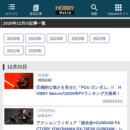
カテゴリ
過去記事
検索
Impressサイト
2020年12月の記事一覧
2026
年
2025
年
2024
年
2023
年
2022
年
2021
年
2020
年
12月31日
その他
特別企画
圧倒的な強さを見せた「PGU ガンダム」!! H
OBBY Watchの2020年PVランキング大発表！
(2020/12/31)
プラモデル
レビュー
アクションフィギュア「超合金×GUNDAM FA
CTORY YOKOHAMA RX-78F00 GUNDAM」レ