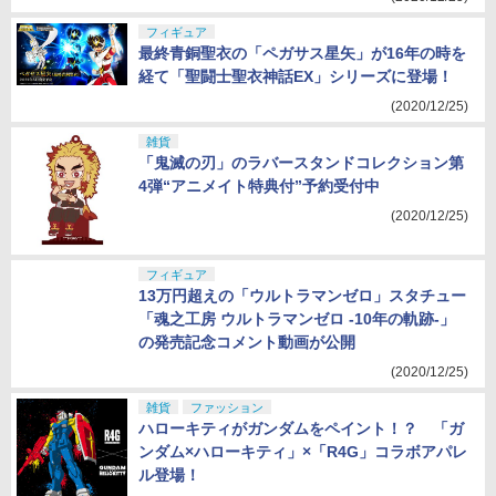
フィギュア
最終青銅聖衣の「ペガサス星矢」が16年の時を
経て「聖闘士聖衣神話EX」シリーズに登場！
(2020/12/25)
雑貨
「鬼滅の刃」のラバースタンドコレクション第
4弾“アニメイト特典付”予約受付中
(2020/12/25)
フィギュア
13万円超えの「ウルトラマンゼロ」スタチュー
「魂之工房 ウルトラマンゼロ -10年の軌跡-」
の発売記念コメント動画が公開
(2020/12/25)
雑貨
ファッション
ハローキティがガンダムをペイント！？ 「ガ
ンダム×ハローキティ」×「R4G」コラボアパレ
ル登場！