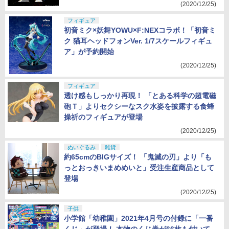
(2020/12/25)
フィギュア
初音ミク×妖舞YOWU×F:NEXコラボ！「初音ミ
ク 猫耳ヘッドフォンVer. 1/7スケールフィギュ
ア」が予約開始
(2020/12/25)
フィギュア
透け感もしっかり再現！ 「とある科学の超電磁
砲Ｔ」よりセクシーなスク水姿を披露する食蜂
操祈のフィギュアが登場
(2020/12/25)
ぬいぐるみ
雑貨
約65cmのBIGサイズ！ 「鬼滅の刃」より「も
っとおっきいまめめいと」受注生産商品として
登場
(2020/12/25)
子供
小学館「幼稚園」2021年4月号の付録に「一番