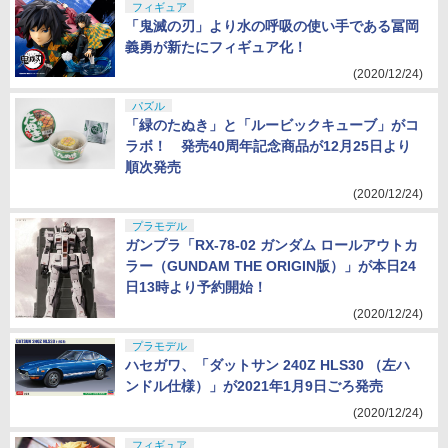
フィギュア
「鬼滅の刃」より水の呼吸の使い手である冨岡
義勇が新たにフィギュア化！
(2020/12/24)
パズル
「緑のたぬき」と「ルービックキューブ」がコ
ラボ！ 発売40周年記念商品が12月25日より
順次発売
(2020/12/24)
プラモデル
ガンプラ「RX-78-02 ガンダム ロールアウトカ
ラー（GUNDAM THE ORIGIN版）」が本日24
日13時より予約開始！
(2020/12/24)
プラモデル
ハセガワ、「ダットサン 240Z HLS30 （左ハ
ンドル仕様）」が2021年1月9日ごろ発売
(2020/12/24)
フィギュア