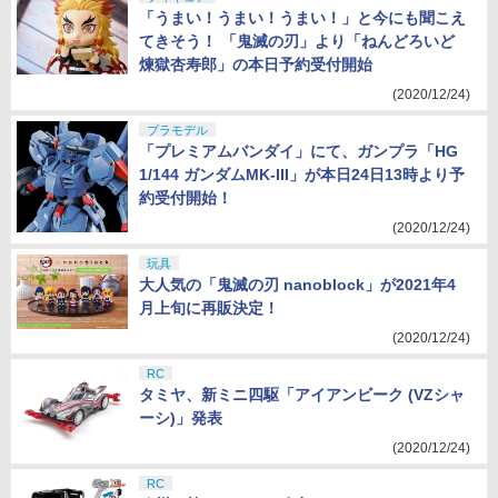
「うまい！うまい！うまい！」と今にも聞こえ
てきそう！ 「鬼滅の刃」より「ねんどろいど
煉獄杏寿郎」の本日予約受付開始
(2020/12/24)
プラモデル
「プレミアムバンダイ」にて、ガンプラ「HG
1/144 ガンダムMK-III」が本日24日13時より予
約受付開始！
(2020/12/24)
玩具
大人気の「鬼滅の刃 nanoblock」が2021年4
月上旬に再販決定！
(2020/12/24)
RC
タミヤ、新ミニ四駆「アイアンビーク (VZシャ
ーシ)」発表
(2020/12/24)
RC