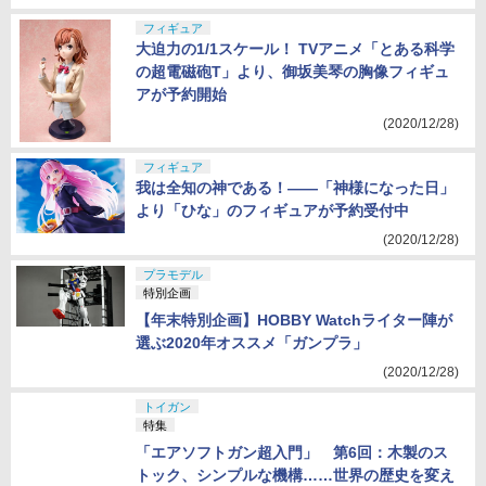
フィギュア
大迫力の1/1スケール！ TVアニメ「とある科学
の超電磁砲T」より、御坂美琴の胸像フィギュ
アが予約開始
(2020/12/28)
フィギュア
我は全知の神である！――「神様になった日」
より「ひな」のフィギュアが予約受付中
(2020/12/28)
プラモデル
特別企画
【年末特別企画】HOBBY Watchライター陣が
選ぶ2020年オススメ「ガンプラ」
(2020/12/28)
トイガン
特集
「エアソフトガン超入門」 第6回：木製のス
トック、シンプルな機構……世界の歴史を変え