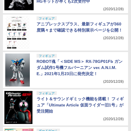
HGキットが早くも2次受付中
(2020/12/28)
フィギュア
アニプレックスプラス、最新フィギュアが360
度隅々まで確認できる特別展示ページを公開！
(2020/12/28)
フィギュア
ROBOT魂「＜SIDE MS＞ RX-78GP01Fb ガン
ダム試作1号機フルバーニアン ver. A.N.I.M.
E.」2021年1月23日に発売決定！
(2020/12/28)
フィギュア
ライト＆サウンドギミック機能を搭載！ フィギ
ュア「Ultimate Article 仮面ライダー旧1号」が
受注開始
(2020/12/28)
ボードゲーム