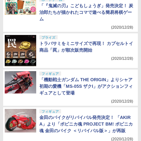
「『鬼滅の刃』こどもしょうぎ」発売決定！ 炭
治郎たちが描かれたコマで遊べる簡易将棋ゲー
ム
(2020/12/28)
プライズ
トラバサミをミニサイズで再現！ カプセルトイ
商品「罠」が順次販売開始
(2020/12/28)
フィギュア
「機動戦士ガンダム THE ORIGIN」よりシャア
初期の愛機「MS-05S ザクI」がアクションフィ
ギュアとして登場
(2020/12/28)
フィギュア
金田のバイクがリバイバル発売決定！ 「AKIR
A」より「ポピニカ魂 PROJECT BM! ポピニカ
魂 金田のバイク ＜リバイバル版＞」が再販
(2020/12/28)