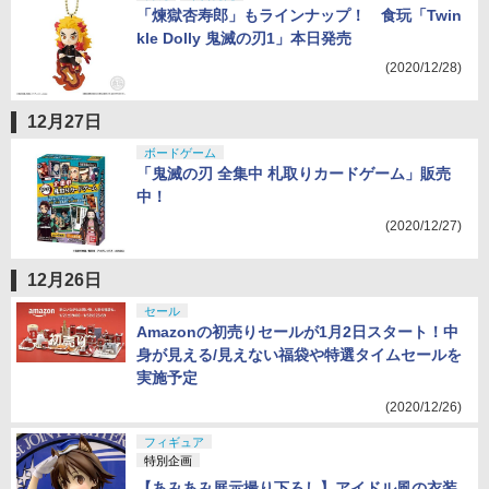
「煉獄杏寿郎」もラインナップ！ 食玩「Twin
kle Dolly 鬼滅の刃1」本日発売
(2020/12/28)
12月27日
ボードゲーム
「鬼滅の刃 全集中 札取りカードゲーム」販売
中！
(2020/12/27)
12月26日
セール
Amazonの初売りセールが1月2日スタート！中
身が見える/見えない福袋や特選タイムセールを
実施予定
(2020/12/26)
フィギュア
特別企画
【あみあみ展示撮り下ろし】アイドル風の衣装