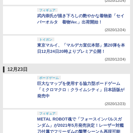
(2020/12/24)
フィギュア
武内崇氏が描き下ろしの艶やかな着物姿「セイ
バーオルタ 着物Ver.」出荷開始！
(2020/12/24)
トイガン
東京マルイ、「マルデカ宣伝本部」第20弾を本
日12月24日20時よりプレミア公開！
(2020/12/24)
12月23日
ボードゲーム
巨大なマップを使用する協力型ボードゲーム
「ミクロマクロ：クライムシティ」日本語版が
発売中
(2020/12/23)
フィギュア
METAL ROBOT魂で「フォースインパルスガ
ンダム」が2021年5月発売決定！レーザー対艦
刀付属でフリーダムの撃墜シーンも再現可能