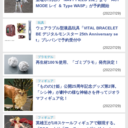
MODE レイ ＆ Type WASP」が予約開始
(2022/7/29)
玩具
ウェアラブル型液晶玩具「VITAL BRACELET
BE デジタルモンスター 25th Anniversary se
t」プレバンで予約受付中
(2022/7/29)
プラモデル
再生材100％使用、「ゴミプラモ」発売決定！
(2022/7/29)
フィギュア
「もののけ姫」公開25周年記念グッズ第2弾。
「シシ神」が劇中の様な神秘さを伴ってジオラ
マフィギュア化！
(2022/7/29)
フィギュア
英雄王が1/8スケールフィギュアで顕現する。