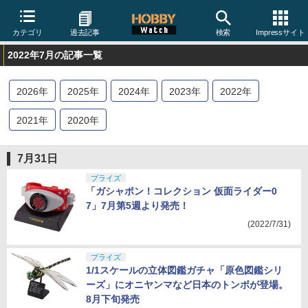
カテゴリ
過去記事
検索
Impressサイト
2022年7月の記事一覧
2026
年
2025
年
2024
年
2023
年
2022
年
2021
年
2020
年
7月31日
プライズ
「ガシャポン！コレクション 仮面ライダー0
7」7月第5週より発売！
(2022/7/31)
プライズ
1/1スケールの立体図鑑ガチャ「原色図鑑シリ
ーズ」にオニヤンマなど日本のトンボが登場。
8月下旬発売