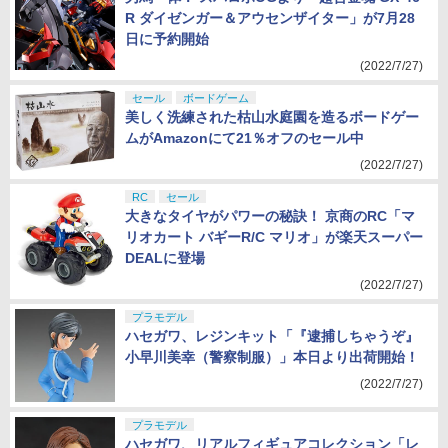
刃馬一体！ スパロボOGより「超合金魂 GX-46
R ダイゼンガー＆アウセンザイター」が7月28
日に予約開始
(2022/7/27)
セール
ボードゲーム
美しく洗練された枯山水庭園を造るボードゲー
ムがAmazonにて21％オフのセール中
(2022/7/27)
RC
セール
大きなタイヤがパワーの秘訣！ 京商のRC「マ
リオカート バギーR/C マリオ」が楽天スーパー
DEALに登場
(2022/7/27)
プラモデル
ハセガワ、レジンキット「『逮捕しちゃうぞ』
小早川美幸（警察制服）」本日より出荷開始！
(2022/7/27)
プラモデル