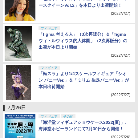
ハセガワ、リアルフィギュアコレクション「レ
ースクイーンVol.2」を本日より出荷開始！
(2022/7/27)
フィギュア
「figma 考える人」（3次再販分）＆「figma
ウィトルウィウス的人体図」（2次再販分）の
出荷が本日より開始
(2022/7/27)
フィギュア
「転スラ」より1/4スケールフィギュア「シオ
ン バニーVer.」＆「ミリム 生足バニーVer.」が
本日出荷開始
(2022/7/27)
7月26日
フィギュア
その他
「海洋堂フィギュアショウケース2022[夏]」、
海洋堂ホビーランドにて7月30日から開催！