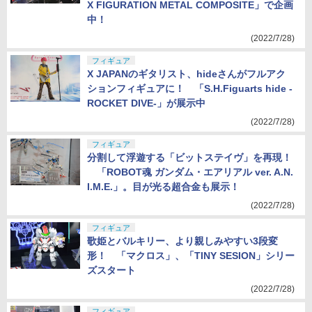
ジムやシャアの高機動型ザクIIが「GUNDAM FI
X FIGURATION METAL COMPOSITE」で企画
中！
(2022/7/28)
フィギュア
X JAPANのギタリスト、hideさんがフルアク
ションフィギュアに！ 「S.H.Figuarts hide -
ROCKET DIVE-」が展示中
(2022/7/28)
フィギュア
分割して浮遊する「ビットステイヴ」を再現！
「ROBOT魂 ガンダム・エアリアル ver. A.N.
I.M.E.」。目が光る超合金も展示！
(2022/7/28)
フィギュア
歌姫とバルキリー、より親しみやすい3段変
形！ 「マクロス」、「TINY SESION」シリー
ズスタート
(2022/7/28)