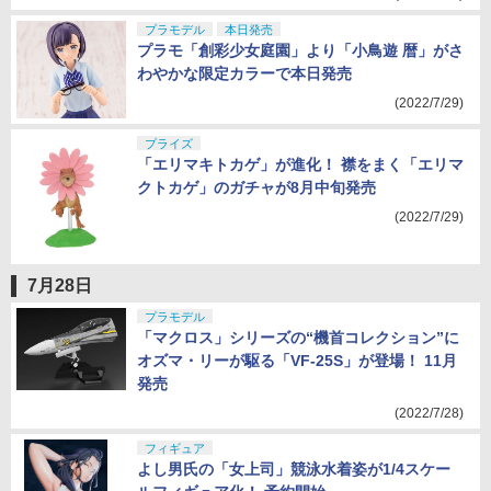
(2022/7/29)
プラモデル
本日発売
プラモ「創彩少女庭園」より「小鳥遊 暦」がさ
わやかな限定カラーで本日発売
(2022/7/29)
プライズ
「エリマキトカゲ」が進化！ 襟をまく「エリマ
クトカゲ」のガチャが8月中旬発売
(2022/7/29)
7月28日
プラモデル
「マクロス」シリーズの“機首コレクション”に
オズマ・リーが駆る「VF-25S」が登場！ 11月
発売
(2022/7/28)
フィギュア
よし男氏の「女上司」競泳水着姿が1/4スケー