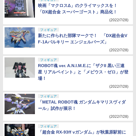
フィギュア
映画「マクロスΔ」のクライマックスを！
「DX超合金 スーパーゴースト」商品化！
(2022/7/28)
フィギュア
新たに作られた部隊マークで！ 「DX超合金V
F-1Aバルキリー エンジェルバーズ」
(2022/7/28)
フィギュア
ROBOT魂 ver. A.N.I.M.E.に「ザクII 黒い三連
星 リアルペイント」と「メビウス・ゼロ」が登
場！
(2022/7/28)
フィギュア
「METAL ROBOT魂 ガンダムキマリスヴィダ
ール」試作が展示！
(2022/7/28)
フィギュア