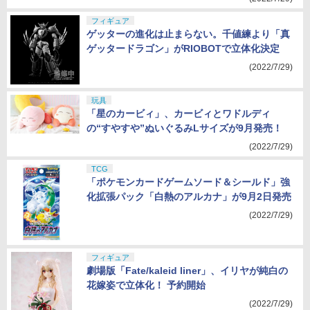
フィギュア
ゲッターの進化は止まらない。千値練より「真
ゲッタードラゴン」がRIOBOTで立体化決定
(2022/7/29)
玩具
「星のカービィ」、カービィとワドルディ
の“すやすや”ぬいぐるみLサイズが9月発売！
(2022/7/29)
TCG
「ポケモンカードゲームソード＆シールド」強
化拡張パック「白熱のアルカナ」が9月2日発売
(2022/7/29)
フィギュア
劇場版「Fate/kaleid liner」、イリヤが純白の
花嫁姿で立体化！ 予約開始
(2022/7/29)