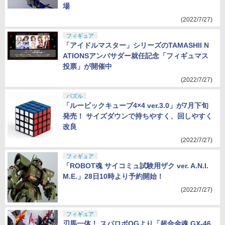
合金VF-1Aバルキリー エンジェルバーズ」が登
場
(2022/7/27)
フィギュア
「アイドルマスター」シリーズのTAMASHII N
ATIONSアンバサダー就任記念「フィギュマス
投票」が開催中
(2022/7/27)
パズル
「ルービックキューブ4×4 ver.3.0」が7月下旬
発売！ サイズダウンで持ちやすく、回しやすく
改良
(2022/7/27)
フィギュア
「ROBOT魂 サイコミュ試験用ザク ver. A.N.I.
M.E.」28日10時より予約開始！
(2022/7/27)
フィギュア