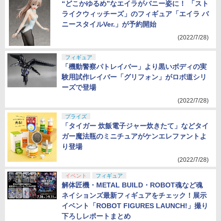
フィギュア
“どこかゆるめ”なエイラがバニー姿に！ 「スト
ライクウィッチーズ」のフィギュア「エイラ バ
ニースタイルVer.」が予約開始
(2022/7/28)
フィギュア
「機動警察パトレイバー」より黒いボディの実
験用試作レイバー「グリフォン」がロボ道シリ
ーズで登場
(2022/7/28)
プライズ
「タイガー 炊飯電子ジャー炊きたて」などタイ
ガー魔法瓶のミニチュアがケンエレファントよ
り登場
(2022/7/28)
イベント
フィギュア
解体匠機・METAL BUILD・ROBOT魂など魂
ネイションズ最新フィギュアをチェック！展示
イベント「ROBOT FIGURES LAUNCH!」撮り