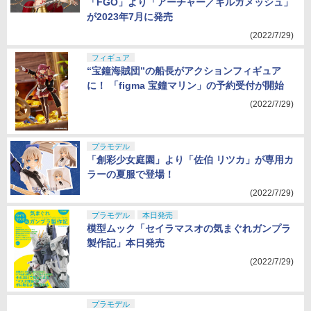
「FGO」より「アーチャー／ギルガメッシュ」
が2023年7月に発売
(2022/7/29)
フィギュア
“宝鐘海賊団”の船長がアクションフィギュア
に！ 「figma 宝鐘マリン」の予約受付が開始
(2022/7/29)
プラモデル
「創彩少女庭園」より「佐伯 リツカ」が専用カ
ラーの夏服で登場！
(2022/7/29)
プラモデル
本日発売
模型ムック「セイラマスオの気まぐれガンプラ
製作記」本日発売
(2022/7/29)
プラモデル