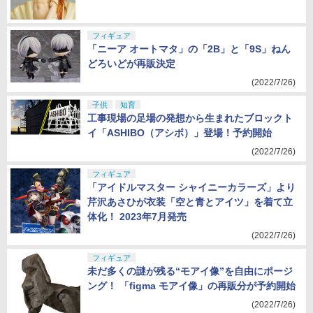
(2022/7/26)
フィギュア
「ニーア オートマタ」の「2B」と「9S」ねん
どろいどが再販決定
(2022/7/26)
子供
知育
工事現場の足場の発想から生まれたブロックト
イ「ASHIBO（アシボ）」登場！予約開始
(2022/7/26)
フィギュア
「アイドルマスター シャイニーカラーズ」より
芹沢あさひが衣装「空と青とアイツ」を着て立
体化！ 2023年7月発売
(2022/7/26)
フィギュア
未だ多くの謎が残る“モアイ像”を自由にポージ
ング！ 「figma モアイ像」の再販分が予約開始