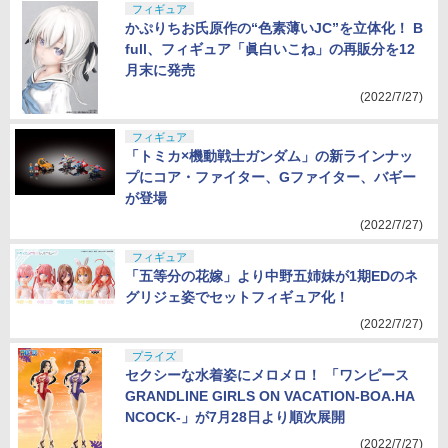
フィギュア
かぷりちお氏原作の“色素薄いJC”を立体化！ B
full、フィギュア「眞白いこね」の再販分を12
月末に発売
(2022/7/27)
フィギュア
「トミカ×機動戦士ガンダム」の新ラインナッ
プにコア・ファイター、Gファイター、バギー
が登場
(2022/7/27)
フィギュア
「五等分の花嫁」より中野五姉妹が1期EDのネ
グリジェ姿でセットフィギュア化！
(2022/7/27)
プライズ
セクシーな水着姿にメロメロ！ 「ワンピース
GRANDLINE GIRLS ON VACATION-BOA.HA
NCOCK-」が7月28日より順次展開