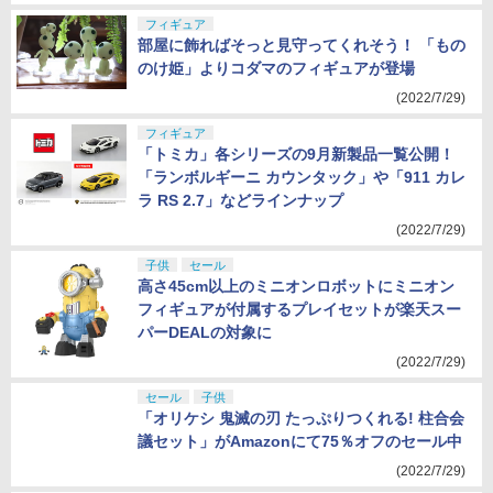
フィギュア
部屋に飾ればそっと見守ってくれそう！ 「もの
のけ姫」よりコダマのフィギュアが登場
(2022/7/29)
フィギュア
「トミカ」各シリーズの9月新製品一覧公開！
「ランボルギーニ カウンタック」や「911 カレ
ラ RS 2.7」などラインナップ
(2022/7/29)
子供
セール
高さ45cm以上のミニオンロボットにミニオン
フィギュアが付属するプレイセットが楽天スー
パーDEALの対象に
(2022/7/29)
セール
子供
「オリケシ 鬼滅の刃 たっぷりつくれる! 柱合会
議セット」がAmazonにて75％オフのセール中
(2022/7/29)