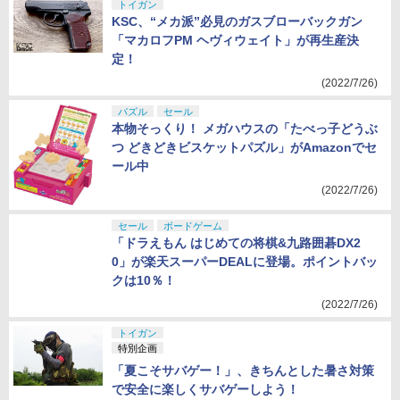
トイガン
KSC、“メカ派”必見のガスブローバックガン
「マカロフPM ヘヴィウェイト」が再生産決
定！
(2022/7/26)
パズル
セール
本物そっくり！ メガハウスの「たべっ子どうぶ
つ どきどきビスケットパズル」がAmazonでセ
ール中
(2022/7/26)
セール
ボードゲーム
「ドラえもん はじめての将棋&九路囲碁DX2
0」が楽天スーパーDEALに登場。ポイントバッ
クは10％！
(2022/7/26)
トイガン
特別企画
「夏こそサバゲー！」、きちんとした暑さ対策