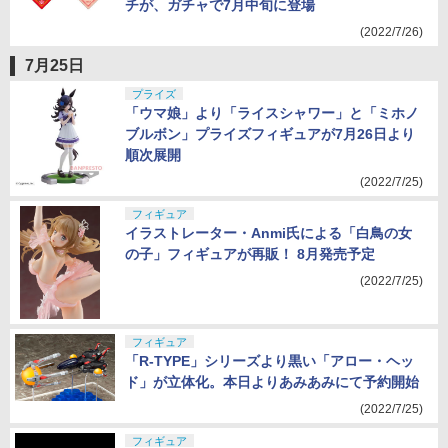
漫画「らんま1/2」のチャイナ風デザインポー
チが、ガチャで7月中旬に登場
(2022/7/26)
7月25日
プライズ
「ウマ娘」より「ライスシャワー」と「ミホノ
ブルボン」プライズフィギュアが7月26日より
順次展開
(2022/7/25)
フィギュア
イラストレーター・Anmi氏による「白鳥の女
の子」フィギュアが再販！ 8月発売予定
(2022/7/25)
フィギュア
「R-TYPE」シリーズより黒い「アロー・ヘッ
ド」が立体化。本日よりあみあみにて予約開始
(2022/7/25)