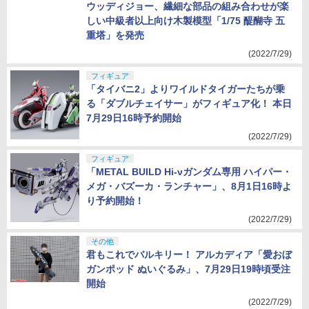
ウッディジョー、繊細な部品の組み合わせが楽
しい中級者以上向け木製模型「1/75 醍醐寺 五
重塔」を発売
(2022/7/29)
フィギュア
「タイバニ2」よりワイルドタイガーたちが乗
る「ダブルチェイサー」がフィギュア化！ 本日
7月29日16時予約開始
(2022/7/29)
フィギュア
「METAL BUILD Hi-νガンダム専用 ハイパー・
メガ・バズーカ・ランチャー」、8月1日16時よ
り予約開始！
(2022/7/29)
その他
君もこれでバルキリー！ アルカディア「愛おぼ
ガンポッド ぬいぐるみ」、7月29日19時頃受注
開始
(2022/7/29)