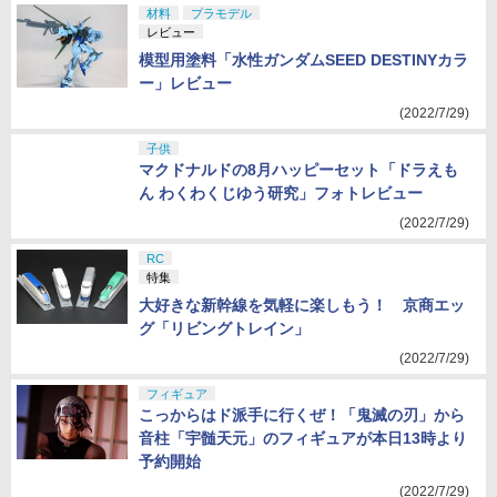
材料
プラモデル
レビュー
模型用塗料「水性ガンダムSEED DESTINYカラ
ー」レビュー
(2022/7/29)
子供
マクドナルドの8月ハッピーセット「ドラえも
ん わくわくじゆう研究」フォトレビュー
(2022/7/29)
RC
特集
大好きな新幹線を気軽に楽しもう！ 京商エッ
グ「リビングトレイン」
(2022/7/29)
フィギュア
こっからはド派手に行くぜ！「鬼滅の刃」から
音柱「宇髄天元」のフィギュアが本日13時より
予約開始