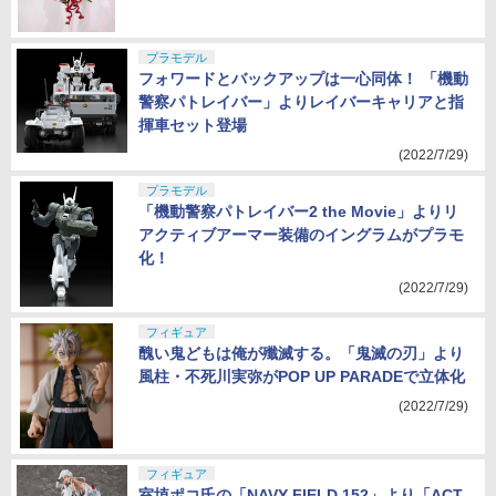
プラモデル
フォワードとバックアップは一心同体！ 「機動
警察パトレイバー」よりレイバーキャリアと指
揮車セット登場
(2022/7/29)
プラモデル
「機動警察パトレイバー2 the Movie」よりリ
アクティブアーマー装備のイングラムがプラモ
化！
(2022/7/29)
フィギュア
醜い鬼どもは俺が殲滅する。「鬼滅の刃」より
風柱・不死川実弥がPOP UP PARADEで立体化
(2022/7/29)
フィギュア
室埴ポコ氏の「NAVY FIELD 152」より「ACT