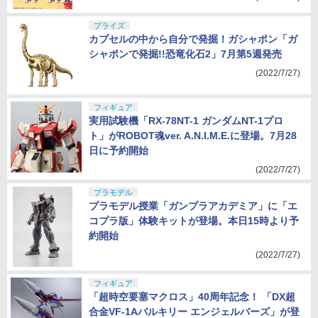
(2022/7/27)
プライズ
カプセルの中から自分で発掘！ガシャポン「ガ
シャポンで発掘!!恐竜化石2」7月第5週発売
(2022/7/27)
フィギュア
実用試験機「RX-78NT-1 ガンダムNT-1プロ
ト」がROBOT魂ver. A.N.I.M.E.に登場。7月28
日に予約開始
(2022/7/27)
プラモデル
プラモデル授業「ガンプラアカデミア」に「エ
コプラ版」体験キットが登場。本日15時より予
約開始
(2022/7/27)
フィギュア
「超時空要塞マクロス」40周年記念！ 「DX超