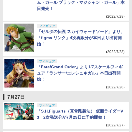
「遊戯王」より、プラモデル「クロスフレー
ム・ガール ブラック・マジシャン・ガール」本
日発売！
(2022/7/28)
フィギュア
「ゼルダの伝説 スカイウォードソード」より、
「figma リンク」4次再販分が本日より出荷開
始！
(2022/7/28)
フィギュア
「Fate/Grand Order」より1/7スケールフィギ
ュア「ランサー/エレシュキガル」本日出荷開
始！
(2022/7/28)
7月27日
フィギュア
「S.H.Figuarts（真骨彫製法） 仮面ライダーV
3」2次発送分が7月29日に予約開始！
(2022/7/27)